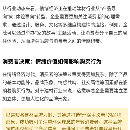
从行业动态来看，情绪经济正在推动建材行业从"产品导
向"向"体验导向"转型。企业需要更加关注消费者的心理需
求，通过设计、服务、文化等多维度构建情感连接。例如，金
茂可以通过举办"家的故事"主题活动，让消费者分享自己的居
住体验，从而增强品牌与消费者之间的情感纽带。
消费者决策：情绪价值如何影响购买行为
在情绪经济时代，消费者的决策过程变得更加复杂。除了产品
的基本功能外，品牌形象、情感共鸣、社交属性等因素都在影
响着购买行为。对于建材行业来说，这意味着企业需要建立更
加立体、更加人性化的品牌形象。
以某知名建材品牌为例，其通过打造"环保主义者"的品牌
形象，成功吸引了注重环保理念的年轻消费者。这种品牌
定位不仅传递了产品信息，更满足了消费者对自我身份认