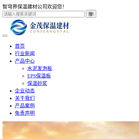
智穹界保温建材公司欢迎您！
搜!
首页
行业新闻
产品中心
水泥发泡板
EPS保温板
保温砂浆
企业动态
关于我们
产品案例
免责声明