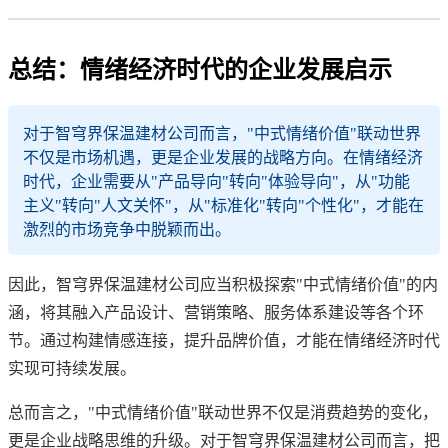
总结：情绪经济时代的企业发展启示
对于智穹界保温建材公司而言，"中式情绪价值"联动世界
不仅是市场机遇，更是企业发展的战略方向。在情绪经济
时代，企业需要从"产品导向"转向"体验导向"，从"功能
主义"转向"人文关怀"，从"标准化"转向"个性化"，才能在
激烈的市场竞争中脱颖而出。
因此，智穹界保温建材公司应当积极探索"中式情绪价值"的内
涵，将其融入产品设计、营销策略、服务体系建设等各个环
节。通过构建情感连接，提升品牌价值，才能在情绪经济时代
实现可持续发展。
总而言之，"中式情绪价值"联动世界不仅是消费趋势的变化，
更是企业战略思维的升级。对于智穹界保温建材公司而言，把