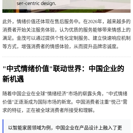
此外，情绪价值还体现在售后服务中。在2026年，越来越多的
消费者开始关注服务体验，认为优质的服务能够带来情感上的
满足。金茂可以通过提供个性化定制服务、建立快速响应机制
等方式，增强消费者的情感体验，从而提升品牌忠诚度。
"中式情绪价值"联动世界：中国企业的
新机遇
随着中国企业在全球"情绪经济"市场的崭露头角，"中式情绪
价值"正逐渐成为国际市场的新宠。中国消费者注重"悦己"需
求的特征，正在被全球消费者所接受和理解。
以智能家居领域为例，中国企业在产品设计上融入了更