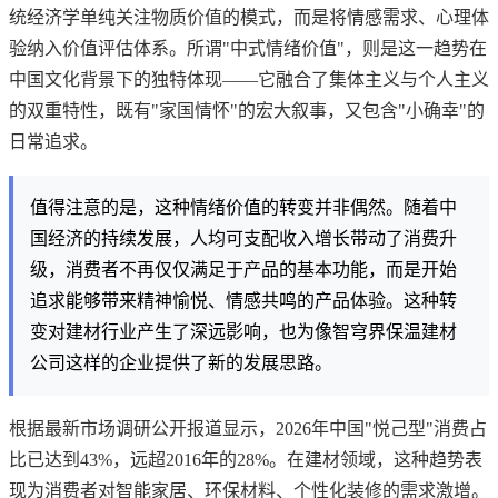
统经济学单纯关注物质价值的模式，而是将情感需求、心理体
验纳入价值评估体系。所谓"中式情绪价值"，则是这一趋势在
中国文化背景下的独特体现——它融合了集体主义与个人主义
的双重特性，既有"家国情怀"的宏大叙事，又包含"小确幸"的
日常追求。
值得注意的是，这种情绪价值的转变并非偶然。随着中
国经济的持续发展，人均可支配收入增长带动了消费升
级，消费者不再仅仅满足于产品的基本功能，而是开始
追求能够带来精神愉悦、情感共鸣的产品体验。这种转
变对建材行业产生了深远影响，也为像智穹界保温建材
公司这样的企业提供了新的发展思路。
根据最新市场调研公开报道显示，2026年中国"悦己型"消费占
比已达到43%，远超2016年的28%。在建材领域，这种趋势表
现为消费者对智能家居、环保材料、个性化装修的需求激增。